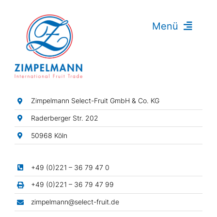
Zum
Inhalt
Menü
springen
Exotische Früchte
Zitrusfrüchte
Fingerlimes
Zimpelmann Select-Fruit GmbH & Co. KG
Beeren
Raderberger Str. 202
Steinobst
50968 Köln
Gemüse
Mini-Gemüse
+49 (0)221 – 36 79 47 0
+49 (0)221 – 36 79 47 99
Thailand
zimpelmann@select-fruit.de
Japan