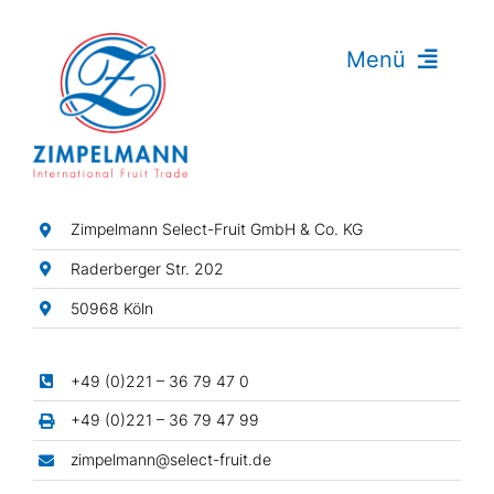
Zum
Inhalt
Menü
springen
Exotische Früchte
Zitrusfrüchte
Fingerlimes
Zimpelmann Select-Fruit GmbH & Co. KG
Beeren
Raderberger Str. 202
Steinobst
50968 Köln
Gemüse
Mini-Gemüse
+49 (0)221 – 36 79 47 0
+49 (0)221 – 36 79 47 99
Thailand
zimpelmann@select-fruit.de
Japan